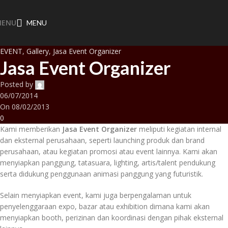
MENU
MENU
EVENT
,
Gallery
,
Jasa Event Organizer
Jasa Event Organizer
Posted by
06/07/2014
On 08/02/2013
0
Kami memberikan
Jasa Event Organizer
meliputi kegiatan internal
dan eksternal perusahaan, seperti launching produk dan brand
perusahaan, atau kegiatan promosi atau event lainnya. Kami akan
menyiapkan panggung, tatasuara, lighting, artis/talent pendukung
serta didukung penggunaan animasi panggung yang futuristik.
Selain menyiapkan event, kami juga berpengalaman untuk
penyelenggaraan expo, bazar atau exhibition dimana kami akan
menyiapkan booth, perizinan dan koordinasi dengan pihak eksternal