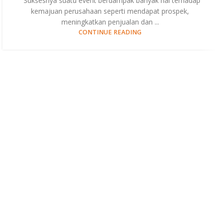
Suksesnya suatu event berdampak banyak hal terhadap
kemajuan perusahaan seperti mendapat prospek,
meningkatkan penjualan dan ...
CONTINUE READING