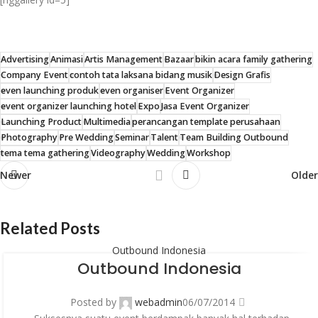
Advertising
Animasi
Artis Management
Bazaar
bikin acara family gathering
Company Event
contoh tata laksana bidang musik
Design Grafis
even launching produk
even organiser
Event Organizer
event organizer launching hotel
Expo
Jasa Event Organizer
Launching Product
Multimedia
perancangan template perusahaan
Photography
Pre Wedding
Seminar
Talent
Team Building Outbound
tema tema gathering
Videography
Wedding
Workshop
Newer
Older
Related Posts
Outbound Indonesia
Outbound Indonesia
Posted by
webadmin
06/07/2014