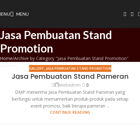
MENU
MENU
Jasa Pembuatan Stand
Promotion
Home
Archive by Category "Jasa Pembuatan Stand Promotion"
GALLERY
,
JASA PEMBUATAN STAND PROMOTION
08
Jasa Pembuatan Stand Pameran
FEB
webadmin
0
DMP menerima Jasa Pembuatan Stand Pameran yang
berfungsi untuk memamerkan produk-produk pada setiap
event promosi, baik berupa pameran ...
CONTINUE READING