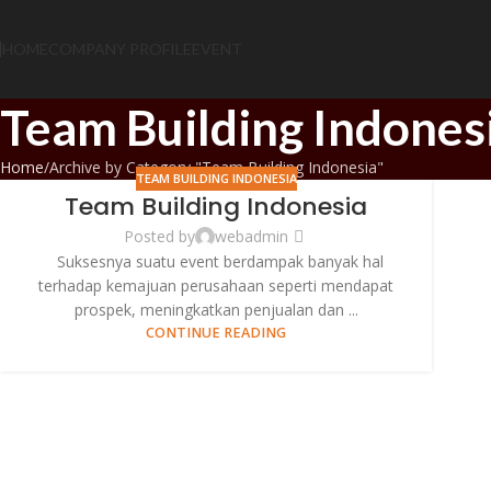
HOME
COMPANY PROFILE
EVENT
Team Building Indones
Home
Archive by Category "Team Building Indonesia"
TEAM BUILDING INDONESIA
Team Building Indonesia
Posted by
webadmin
Suksesnya suatu event berdampak banyak hal
terhadap kemajuan perusahaan seperti mendapat
prospek, meningkatkan penjualan dan ...
CONTINUE READING