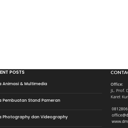
ENT POSTS
CONTA
a Animasi & Multimedia
Office:
JL. Prof. 
Karet Kun
a Pembuatan Stand Pameran
0812806
office@
a Photography dan Videography
www.dm