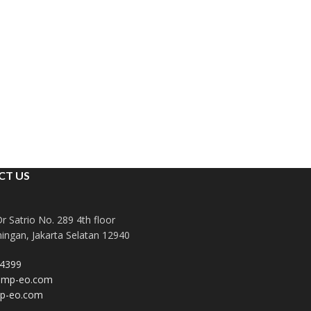
CT US
Dr Satrio No. 289 4th floor
ingan, Jakarta Selatan 12940
4399
dmp-eo.com
p-eo.com