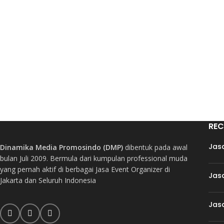
REC
Jas
Dinamika Media Promosindo (DMP)
dibentuk pada awal
bulan Juli 2009. Bermula dari kumpulan professional muda
yang pernah aktif di berbagai Jasa Event Organizer di
Jas
Jakarta dan Seluruh Indonesia
Jas