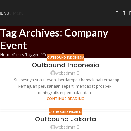
Menu
MENU
Tag Archives: Company
Event
Home
Posts Tagged "Company Event"
OUTBOUND INDONESIA
Outbound Indonesia
webadmin
Suksesnya suatu event berdampak banyak hal terhadap
kemajuan perusahaan seperti mendapat prospek,
meningkatkan penjualan dan ...
CONTINUE READING
OUTBOUND JAKARTA
Outbound Jakarta
webadmin