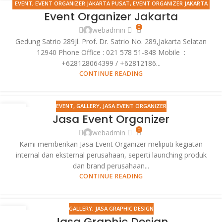
EVENT
,
EVENT ORGANIZER JAKARTA PUSAT
,
EVENT ORGANIZER JAKARTA
20
Event Organizer Jakarta
SELATAN
,
EVENT ORGANIZER JAKARTA TIMUR
,
EVENT ORGANIZER
FEB
JAKARTA UTARA
,
EVENT SELLING PRODUCT
,
GRAND LAUNCHING
0
webadmin
HIMDASUN
,
JASA EVENT ORGANIZER
,
MANDIRI ELECTRONIC CHANNEL
Gedung Satrio 289Jl. Prof. Dr. Satrio No. 289,Jakarta Selatan
OPERATIONS
,
MANDIRI FORUM ATM 2012
,
MANDIRI IT APPS 2012
,
SPG
12940 Phone Office : 021 578 51-848 Mobile :
EVENT
+628128064399 / +62812186...
CONTINUE READING
EVENT
,
GALLERY
,
JASA EVENT ORGANIZER
08
Jasa Event Organizer
FEB
0
webadmin
Kami memberikan Jasa Event Organizer meliputi kegiatan
internal dan eksternal perusahaan, seperti launching produk
dan brand perusahaan...
CONTINUE READING
GALLERY
,
JASA GRAPHIC DESIGN
08
Jasa Graphic Design