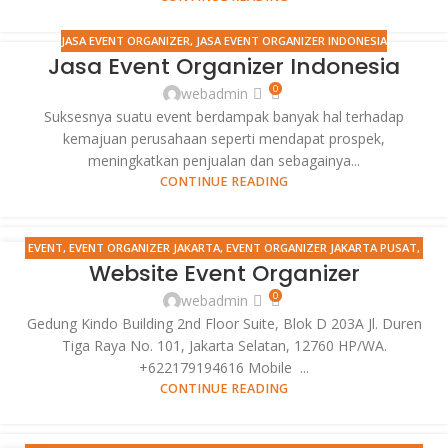
JASA EVENT ORGANIZER
,
JASA EVENT ORGANIZER INDONESIA
Jasa Event Organizer Indonesia
0
webadmin
Suksesnya suatu event berdampak banyak hal terhadap
kemajuan perusahaan seperti mendapat prospek,
meningkatkan penjualan dan sebagainya...
CONTINUE READING
EVENT
,
EVENT ORGANIZER JAKARTA
,
EVENT ORGANIZER JAKARTA PUSAT
,
20
Website Event Organizer
EVENT ORGANIZER JAKARTA SELATAN
,
EVENT ORGANIZER JAKARTA
FEB
TIMUR
,
EVENT ORGANIZER JAKARTA UTARA
,
EVENT SELLING PRODUCT
,
0
webadmin
GRAND LAUNCHING HIMDASUN
,
JASA EVENT ORGANIZER
,
MANDIRI
Gedung Kindo Building 2nd Floor Suite, Blok D 203A Jl. Duren
ELECTRONIC CHANNEL OPERATIONS
,
MANDIRI FORUM ATM 2012
,
MANDIRI
Tiga Raya No. 101, Jakarta Selatan, 12760 HP/WA.
IT APPS 2012
+622179194616 Mobile ...
CONTINUE READING