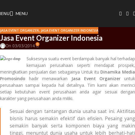
MENU
MENU
JASA EVENT ORGANIZER
,
JASA EVENT ORGANIZER INDONESIA
Jasa Event Organizer Indonesia
0
On 03/03/2014
Suksesnya suatu event berdampak banyak hal terhadap
kemajuan perusahaan seperti mendapat prospek,
meningkatkan penjualan dan sebagainya Untuk itu
Dinamika Medi
Promosindo
hadir menawarkan
Jasa Event Organizer
untuk
perusahaan sampai kepada hal detailnya. Tim kami akan merinci
setiap kebutuhan event perusahaan anda agar sesuai dengan
karakter yang perusahaan anda miliki.
Sesuai dengan tantangan dunia usaha saat ini. Aktifitas
bisnis harus semakin efektif dan efisien. Pesaing yang
semakin banyak serta komponen biaya yang makin
tinggi, menuntut dunia usaha untuk lebih berhati-hati