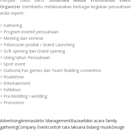
menjadi fokus kami.
Dinamika Media Promosindo Event
Organizer
membantu melaksanakan berbagai kegiatan perusahaan
anda seperti :
> Gathering
> Program insentif perusahaan
> Meeting dan seminar
> Peluncuran produk / Grand Launching
> Soft opening dan Grand opening
> Ulang tahun Perusahaan
> Sport event
> Outbond,Fun games dan Team Building convention
> Roadshow
> Entertainment
> Exhbition
> Pra Wedding / wedding
> Promotion
Advertising
Animasi
Artis Management
Bazaar
bikin acara family
gathering
Company Event
contoh tata laksana bidang musik
Design