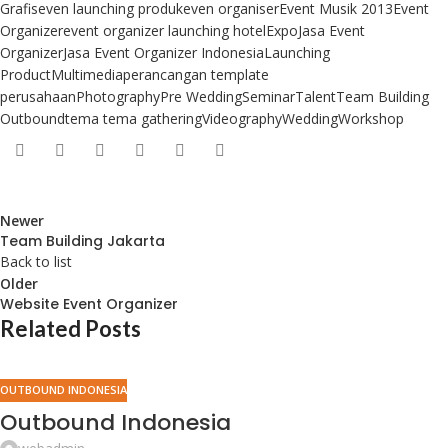
Grafis
even launching produk
even organiser
Event Musik 2013
Event
Organizer
event organizer launching hotel
Expo
Jasa Event
Organizer
Jasa Event Organizer Indonesia
Launching
Product
Multimedia
perancangan template
perusahaan
Photography
Pre Wedding
Seminar
Talent
Team Building
Outbound
tema tema gathering
Videography
Wedding
Workshop
Newer
Team Building Jakarta
Back to list
Older
Website Event Organizer
Related Posts
OUTBOUND INDONESIA
Outbound Indonesia