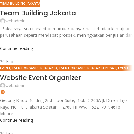
TEAM BUILDING JAKARTA
Team Building Jakarta
webadmin
Suksesnya suatu event berdampak banyak hal terhadap kemajuan
perusahaan seperti mendapat prospek, meningkatkan penjualan dan
...
Continue reading
20
Feb
EVENT
,
EVENT ORGANIZER JAKARTA
,
EVENT ORGANIZER JAKARTA PUSAT
,
EVENT
ORGANIZER JAKARTA SELATAN
,
EVENT ORGANIZER JAKARTA TIMUR
,
EVENT
Website Event Organizer
ORGANIZER JAKARTA UTARA
,
EVENT SELLING PRODUCT
,
GRAND LAUNCHING
webadmin
HIMDASUN
,
JASA EVENT ORGANIZER
,
MANDIRI ELECTRONIC CHANNEL OPERATIONS
,
0
MANDIRI FORUM ATM 2012
,
MANDIRI IT APPS 2012
Gedung Kindo Building 2nd Floor Suite, Blok D 203A Jl. Duren Tiga
Raya No. 101, Jakarta Selatan, 12760 HP/WA. +622179194616
Mobile ...
Continue reading
20
Feb