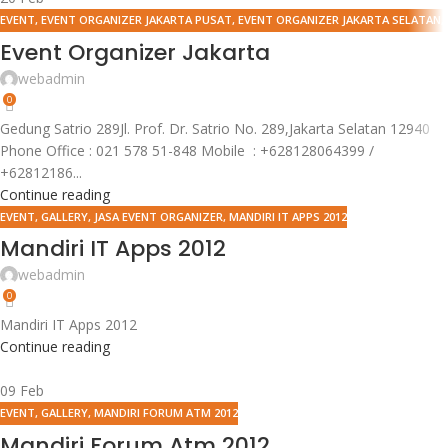
EVENT
,
EVENT ORGANIZER JAKARTA PUSAT
,
EVENT ORGANIZER JAKARTA SELATAN
,
EVENT ORGANIZER JAKARTA TIMUR
,
EVENT ORGANIZER JAKARTA UTARA
,
EVENT
Event Organizer Jakarta
SELLING PRODUCT
,
GRAND LAUNCHING HIMDASUN
,
JASA EVENT ORGANIZER
,
webadmin
MANDIRI ELECTRONIC CHANNEL OPERATIONS
,
MANDIRI FORUM ATM 2012
,
MANDIRI
0
IT APPS 2012
,
SPG EVENT
Gedung Satrio 289Jl. Prof. Dr. Satrio No. 289,Jakarta Selatan 12940
Phone Office : 021 578 51-848 Mobile : +628128064399 /
+62812186...
Continue reading
EVENT
,
GALLERY
,
JASA EVENT ORGANIZER
,
MANDIRI IT APPS 2012
Mandiri IT Apps 2012
webadmin
0
Mandiri IT Apps 2012
Continue reading
09
Feb
EVENT
,
GALLERY
,
MANDIRI FORUM ATM 2012
Mandiri Forum Atm 2012