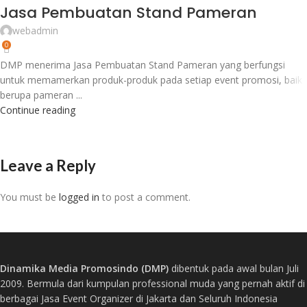
Jasa Pembuatan Stand Pameran
webadmin
0
DMP menerima Jasa Pembuatan Stand Pameran yang berfungsi
untuk memamerkan produk-produk pada setiap event promosi, baik
berupa pameran ...
Continue reading
Leave a Reply
You must be
logged in
to post a comment.
Dinamika Media Promosindo (DMP)
dibentuk pada awal bulan Juli
2009. Bermula dari kumpulan professional muda yang pernah aktif di
berbagai Jasa Event Organizer di Jakarta dan Seluruh Indonesia