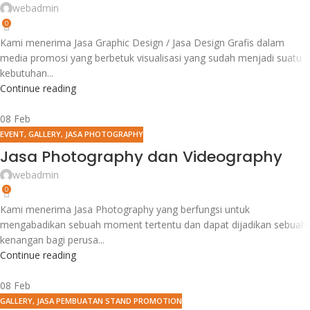
webadmin
0
Kami menerima Jasa Graphic Design / Jasa Design Grafis dalam
media promosi yang berbetuk visualisasi yang sudah menjadi suatu
kebutuhan...
Continue reading
08
Feb
EVENT
,
GALLERY
,
JASA PHOTOGRAPHY
Jasa Photography dan Videography
webadmin
0
Kami menerima Jasa Photography yang berfungsi untuk
mengabadikan sebuah moment tertentu dan dapat dijadikan sebuah
kenangan bagi perusa...
Continue reading
08
Feb
GALLERY
,
JASA PEMBUATAN STAND PROMOTION