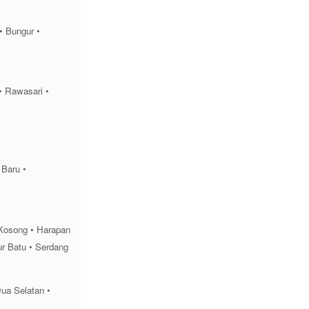
• Bungur •
• Rawasari •
 Baru •
Kosong • Harapan
r Batu • Serdang
ua Selatan •