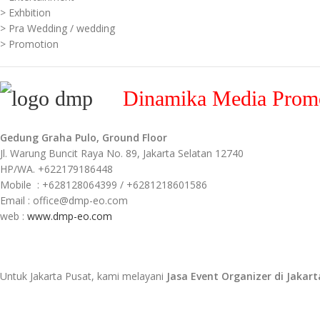
> Exhbition
> Pra Wedding / wedding
> Promotion
Dinamika Media Prom
Gedung Graha Pulo, Ground Floor
Jl. Warung Buncit Raya No. 89, Jakarta Selatan 12740
HP/WA. +622179186448
Mobile : +628128064399 / +6281218601586
Email : office@dmp-eo.com
web :
www.dmp-eo.com
Untuk Jakarta Pusat, kami melayani
Jasa Event Organizer di Jakart