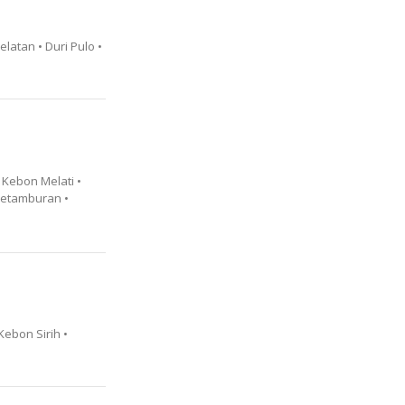
latan • Duri Pulo •
 Kebon Melati •
Petamburan •
Kebon Sirih •