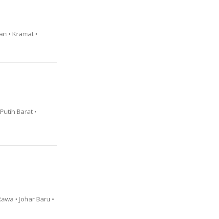
an • Kramat •
utih Barat •
awa • Johar Baru •