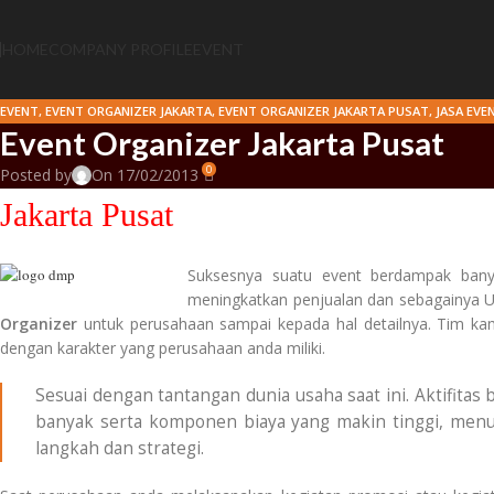
HOME
COMPANY PROFILE
EVENT
EVENT
,
EVENT ORGANIZER JAKARTA
,
EVENT ORGANIZER JAKARTA PUSAT
,
JASA EVE
Event Organizer Jakarta Pusat
0
Posted by
On 17/02/2013
Jakarta Pusat
Suksesnya suatu event berdampak bany
meningkatkan penjualan dan sebagainya U
Organizer
untuk perusahaan sampai kepada hal detailnya. Tim ka
dengan karakter yang perusahaan anda miliki.
Sesuai dengan tantangan dunia usaha saat ini. Aktifitas
banyak serta komponen biaya yang makin tinggi, menu
langkah dan strategi.