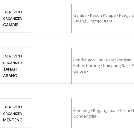
JASA EVENT
Gambir • Kebon Kelapa • Petojo Se
ORGANIZER
Cideng • Petojo Utara •
GAMBIR
JASA EVENT
Bendungan Hilir • Karet Tengsin •
ORGANIZER
Kebon Kacang • Kampung Bali • 
TANAH
Gelora •
ABANG
JASA EVENT
Menteng • Pegangsaan • Cikini • 
ORGANIZER
Gondangdia •
MENTENG