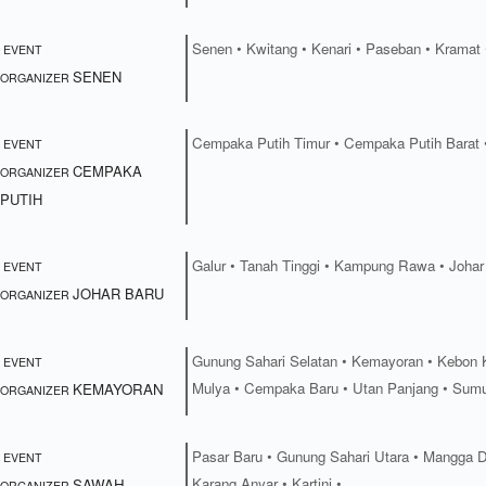
Senen • Kwitang • Kenari • Paseban • Kramat 
EVENT
SENEN
ORGANIZER
Cempaka Putih Timur • Cempaka Putih Barat 
EVENT
CEMPAKA
ORGANIZER
PUTIH
Galur • Tanah Tinggi • Kampung Rawa • Johar
EVENT
JOHAR BARU
ORGANIZER
Gunung Sahari Selatan • Kemayoran • Kebon 
EVENT
Mulya • Cempaka Baru • Utan Panjang • Sumu
KEMAYORAN
ORGANIZER
Pasar Baru • Gunung Sahari Utara • Mangga D
EVENT
Karang Anyar • Kartini •
SAWAH
ORGANIZER