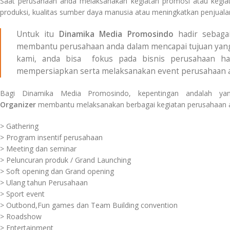
Saat perusahaan anda melaksanakan kegiatan promosi atau kegiata
produksi, kualitas sumber daya manusia atau meningkatkan penjual
Untuk itu
Dinamika Media Promosindo
hadir sebag
membantu perusahaan anda dalam mencapai tujuan yang
kami, anda bisa fokus pada bisnis perusahaan h
mempersiapkan serta melaksanakan event perusahaan 
Bagi Dinamika Media Promosindo, kepentingan andalah y
Organizer
membantu melaksanakan berbagai kegiatan perusahaan an
> Gathering
> Program insentif perusahaan
> Meeting dan seminar
> Peluncuran produk / Grand Launching
> Soft opening dan Grand opening
> Ulang tahun Perusahaan
> Sport event
> Outbond,Fun games dan Team Building convention
> Roadshow
> Entertainment