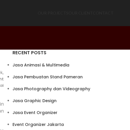
OUR PROJECTS
OUR CLIENT
CONTACT
RECENT POSTS
Jasa Animasi & Multimedia
k,
Jasa Pembuatan Stand Pameran
nt
ai
Jasa Photography dan Videography
Jasa Graphic Design
in
an
Jasa Event Organizer
Event Organizer Jakarta