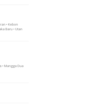
ran • Kebon
ka Baru • Utan
ra • Mangga Dua