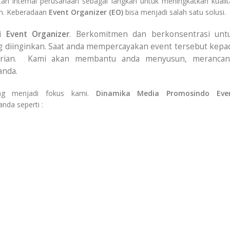
n internal perusahaan sebagai langkah untuk meningkatkan kualit
an. Keberadaan
Event Organizer (EO)
bisa menjadi salah satu solusi.
ai
Event Organizer
. Berkomitmen dan berkonsentrasi unt
 diinginkan. Saat anda mempercayakan event tersebut kepa
arian. Kami akan membantu anda menyusun, merancan
anda.
ang menjadi fokus kami.
Dinamika Media Promosindo Eve
da seperti :