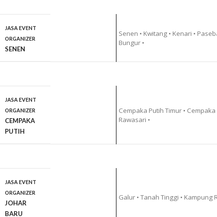
JASA EVENT
Senen • Kwitang • Kenari • Paseb
ORGANIZER
Bungur •
SENEN
JASA EVENT
Cempaka Putih Timur • Cempaka P
ORGANIZER
Rawasari •
CEMPAKA
PUTIH
JASA EVENT
ORGANIZER
Galur • Tanah Tinggi • Kampung R
JOHAR
BARU