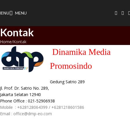
MENU
MENU
Kontak
Home
Kontak
Dinamika Media
Promosindo
Gedung Satrio 289
Jl. Prof. Dr. Satrio No. 289,
Jakarta Selatan 12940
Phone Office : 021-52906938
Mobile : +628128064399 / +6281218601586
Email : office@dmp-eo.com